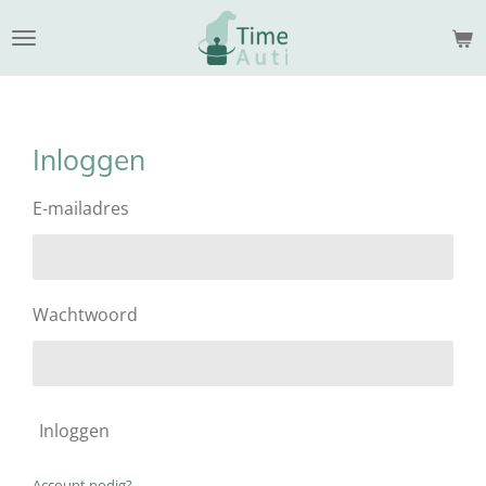
Ga
direct
naar
de
hoofdinhoud
Inloggen
E-mailadres
Wachtwoord
Inloggen
Account nodig?